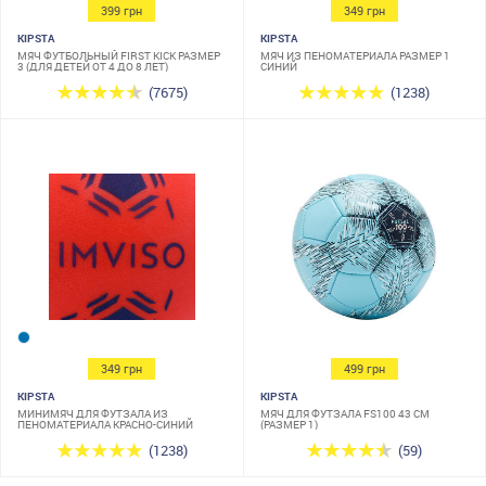
399 грн
349 грн
KIPSTA
KIPSTA
МЯЧ ФУТБОЛЬНЫЙ FIRST KICK РАЗМЕР
МЯЧ ИЗ ПЕНОМАТЕРИАЛА РАЗМЕР 1
3 (ДЛЯ ДЕТЕЙ ОТ 4 ДО 8 ЛЕТ)
СИНИЙ
(7675)
(1238)
349 грн
499 грн
KIPSTA
KIPSTA
МИНИМЯЧ ДЛЯ ФУТЗАЛА ИЗ
МЯЧ ДЛЯ ФУТЗАЛА FS100 43 СМ
ПЕНОМАТЕРИАЛА КРАСНО-СИНИЙ
(РАЗМЕР 1)
(1238)
(59)