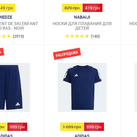
449 грн
829 грн
419 грн
WEDZE
NABAIJI
NT DE SKI ENFANT
НОСКИ ДЛЯ ПЛАВАНИЯ ДЛЯ
НО
0 BAS - NOIR
ДЕТЕЙ
(2919)
(140)
грн
999 грн
1 099 грн
899 грн
ADIDAS
ADIDAS