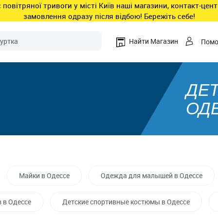
ас повітряної тривоги у місті Київ наші магазини, контакт-це
замовлення одразу після відбою! Бережіть себе!
Найти Магазин
Пом
ДЕ
ОД
Майки в Одессе
Одежда для малышей в Одессе
 в Одессе
Детские спортивные костюмы в Одессе