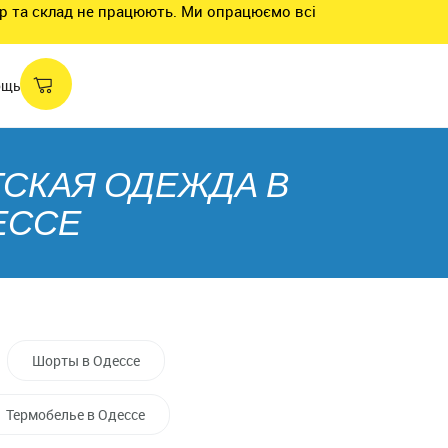
нтр та склад не працюють. Ми опрацюємо всі
ощь
ТСКАЯ ОДЕЖДА В
ЕССЕ
Шорты в Одессе
Термобелье в Одессе