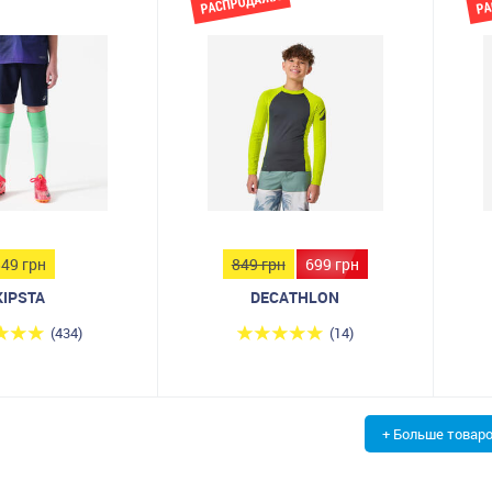
549 грн
849 грн
699 грн
KIPSTA
DECATHLON
(434)
(14)
+ Больше товар