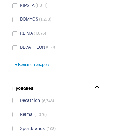
KIPSTA
1,311
DOMYOS
1,273
REIMA
1,076
DECATHLON
853
+ Больше товаров
Продавец:
Decathlon
6,748
Reima
1,076
Sportbrands
108