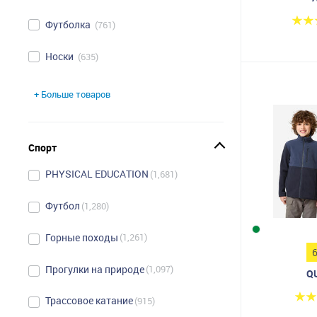
Футболка
761
Носки
635
+ Больше товаров
Спорт
PHYSICAL EDUCATION
1,681
Футбол
1,280
Горные походы
1,261
Прогулки на природе
1,097
Q
Трассовое катание
915