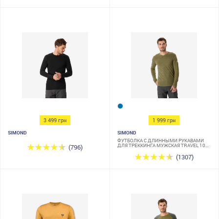
3 499 грн
1 999 грн
SIMOND
SIMOND
ФУТБОЛКА С ДЛИННЫМИ РУКАВАМИ
ДЛЯ ТРЕККИНГА МУЖСКАЯ TRAVEL 100
(796)
ИЗ ШЕРСТИ МЕРИНОСА
(1307)