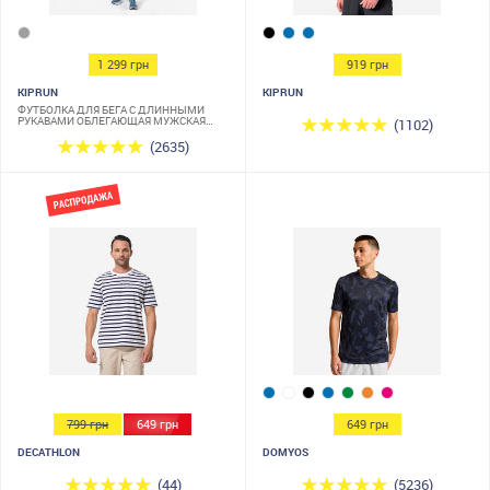
1 299 грн
919 грн
KIPRUN
KIPRUN
ФУТБОЛКА ДЛЯ БЕГА С ДЛИННЫМИ
РУКАВАМИ ОБЛЕГАЮЩАЯ МУЖСКАЯ
(1102)
KIPRUN SKINCARE СЕРАЯ
(2635)
799 грн
649 грн
649 грн
DECATHLON
DOMYOS
(44)
(5236)