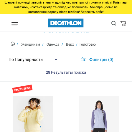
Шановні покупці, зверніть увагу, що під час повітряної тривоги у місті Київ наші
магазини, контакт-центр та склад не працюють. Ми опрацюємо всі
замовлення одразу після відбою! Бережіть себе!
Толстовки
Женщинам
Одежда
Верх
Толстовки
Фильтры
0
28
Результаты поиска