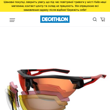
Шановні покупці, зверніть увагу, що під час повітряної тривоги у місті Київ наші
магазини, контакт-центр та склад не працюють. Ми опрацюємо всі
замовлення одразу після відбою! Бережіть себе!
Виды спорта
Велоспорт
Экипировка
Велоочки
Фотохр