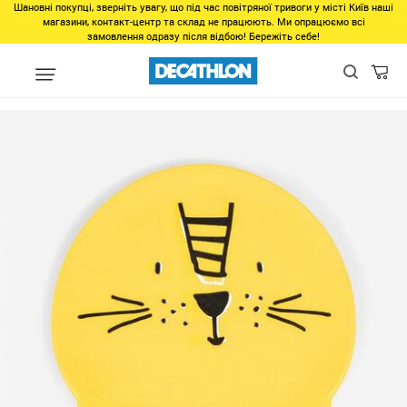
Шановні покупці, зверніть увагу, що під час повітряної тривоги у місті Київ наші
магазини, контакт-центр та склад не працюють. Ми опрацюємо всі
замовлення одразу після відбою! Бережіть себе!
Виды спорта
Водные виды спорта
Плавание в бассейне
Ш