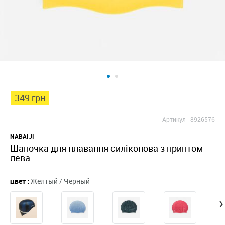
349 грн
Артикул -
8926576
NABAIJI
Шапочка для плавання силіконова з принтом
лева
цвет :
Желтый / Черный
›