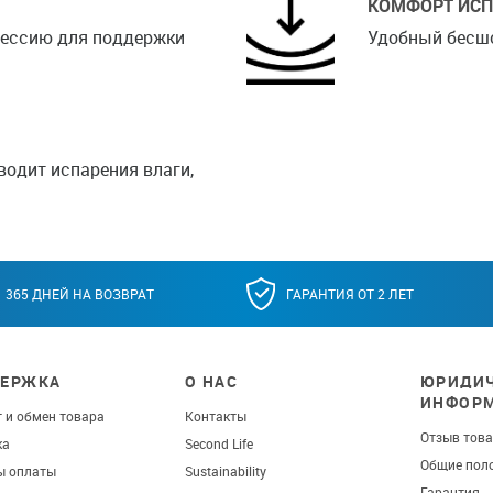
КОМФОРТ ИС
рессию для поддержки
Удобный бесш
одит испарения влаги,
365 ДНЕЙ НА ВОЗВРАТ
ГАРАНТИЯ ОТ 2 ЛЕТ
ЕРЖКА
О НАС
ЮРИДИЧ
ИНФОР
 и обмен товара
Контакты
Отзыв тов
ка
Second Life
Общие пол
ы оплаты
Sustainability
Гарантия