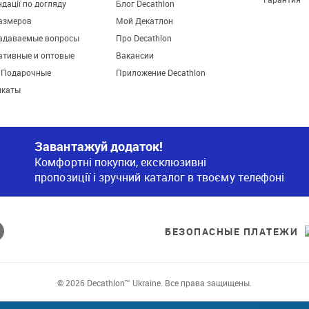
дації по догляду
Блог Decathlon
азмеров
Мой Декатлон
задаваемые вопросы
Про Decathlon
ативные и оптовые
Вакансии
. Подарочные
Приложение Decathlon
икаты
Завантажуй додаток!
Комфортні покупки, ексклюзивні
пропозиції і зручний каталог в твоєму телефоні
БЕЗОПАСНЫЕ ПЛАТЕЖИ
© 2026 Decathlon™ Ukraine. Все права защищены.