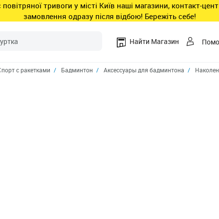
ас повітряної тривоги у місті Київ наші магазини, контакт-це
замовлення одразу після відбою! Бережіть себе!
Найти Магазин
Пом
Спорт с ракетками
Бадминтон
Аксессуары для бадминтона
Наколен