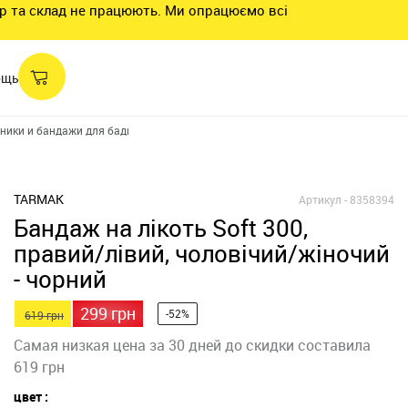
нтр та склад не працюють. Ми опрацюємо всі
ощь
ники и бандажи для бадминтона
Бандаж для левого/правого локтя муж./ж
TARMAK
Артикул -
8358394
Бандаж на лікоть Soft 300,
правий/лівий, чоловічий/жіночий
- чорний
299 грн
-52%
619 грн
Самая низкая цена за 30 дней до скидки составила
619 грн
цвет :