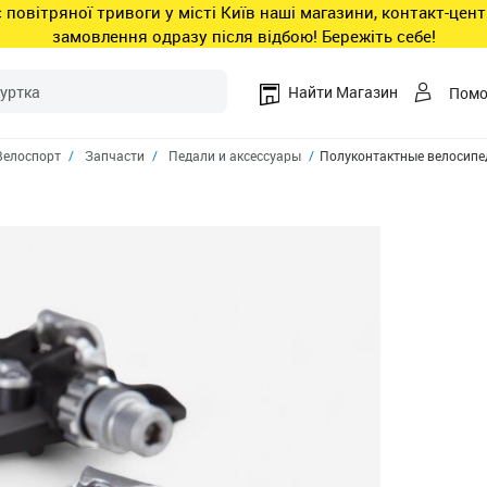
ас повітряної тривоги у місті Київ наші магазини, контакт-це
замовлення одразу після відбою! Бережіть себе!
Найти Магазин
Пом
Велоспорт
Запчасти
Педали и аксессуары
Полуконтактные велосипе