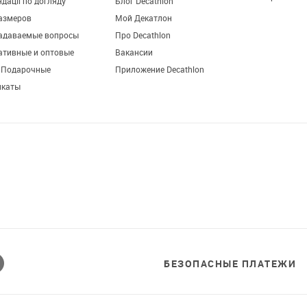
Гарантия
дації по догляду
Блог Decathlon
азмеров
Мой Декатлон
задаваемые вопросы
Про Decathlon
ативные и оптовые
Вакансии
. Подарочные
Приложение Decathlon
икаты
Завантажуй додаток!
Комфортні покупки, ексклюзивні
пропозиції і зручний каталог в твоєму телефоні
БЕЗОПАСНЫЕ ПЛАТЕЖИ
© 2026 Decathlon™ Ukraine. Все права защищены.