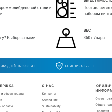
ВМЕСТИМОСТ
 хроммолибденовой стали и
Поставляется 
и.
набором винто
ВЕС
гу? Выбор за вами.
360 г./пара.
365 ДНЕЙ НА ВОЗВРАТ
ГАРАНТИЯ ОТ 2 ЛЕТ
ЕРЖКА
О НАС
ЮРИДИЧ
ИНФОР
 и обмен товара
Контакты
Отзыв тов
ка
Second Life
Общие пол
ы оплаты
Sustainability