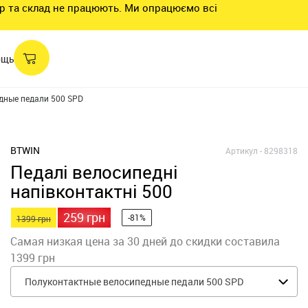
нтр та склад не працюють. Ми опрацюємо всі
ощь
дные педали 500 SPD
BTWIN
Артикул -
8298318
Педалі велосипедні
напівконтактні 500
259 грн
-81%
1399 грн
Самая низкая цена за 30 дней до скидки составила
1399 грн
Полуконтактные велосипедные педали 500 SPD