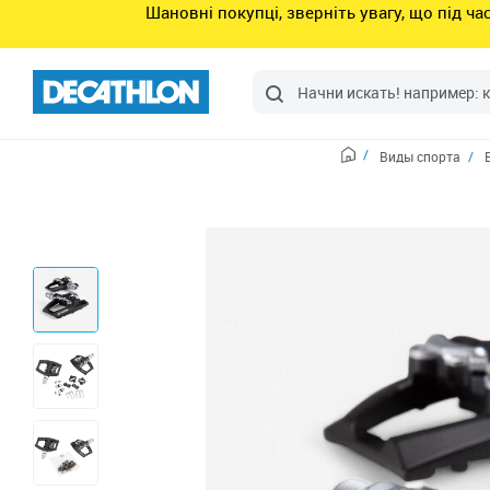
Шановні покупці, зверніть увагу, що під ч
Виды спорта