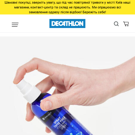
Шановні покупці, зверніть увагу, що під час повітряної тривоги у місті Київ наші
магазини, контакт-центр та склад не працюють. Ми опрацюємо всі
замовлення одразу після відбою! Бережіть себе!
Виды спорта
Фитнес, спортзал
Фитнес
Снаряжение для фи