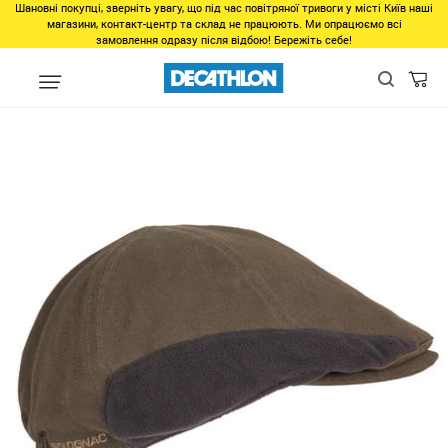
Шановні покупці, зверніть увагу, що під час повітряної тривоги у місті Київ наші
магазини, контакт-центр та склад не працюють. Ми опрацюємо всі
замовлення одразу після відбою! Бережіть себе!
Виды спорта
Активный отдых
Охота
Типы охоты
Охота