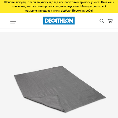
Шановні покупці, зверніть увагу, що під час повітряної тривоги у місті Київ наші
магазини, контакт-центр та склад не працюють. Ми опрацюємо всі
замовлення одразу після відбою! Бережіть себе!
Распродажа
Останні розміри туризм та походи
КОВРИК "ДЫША