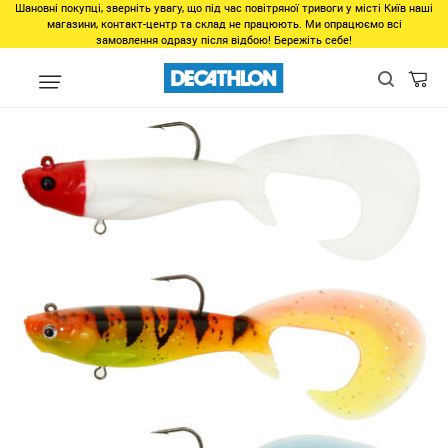
Шановні покупці, зверніть увагу, що під час повітряної тривоги у місті Київ наші
магазини, контакт-центр та склад не працюють. Ми опрацюємо всі
замовлення одразу після відбою! Бережіть себе!
Популярне
Товари 500-1000грн
НАБОР ПРИМАНОК DUDDON 1