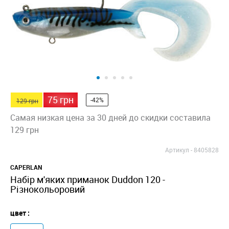
75 грн
-42%
129 грн
Самая низкая цена за 30 дней до скидки составила
129 грн
Артикул -
8405828
CAPERLAN
Набір м'яких приманок Duddon 120 -
Різнокольоровий
цвет :