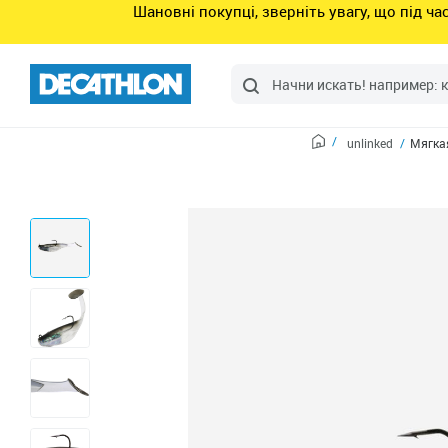
Шановні покупці, зверніть увагу, що під ч
unlinked
Мягка