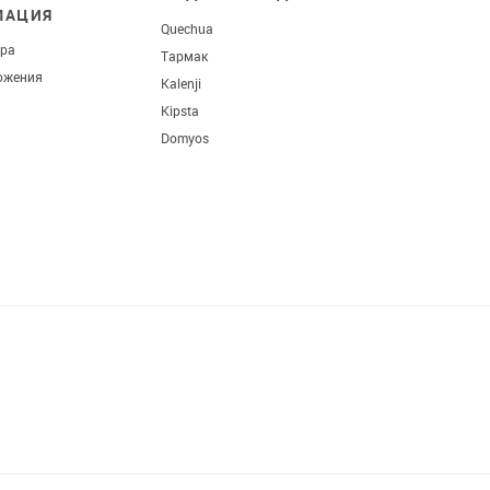
МАЦИЯ
Quechua
ара
Тармак
ожения
Kalenji
Kipsta
Domyos