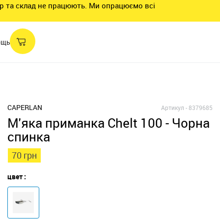
нтр та склад не працюють. Ми опрацюємо всі
ощь
CAPERLAN
Артикул -
8379685
М'яка приманка Chelt 100 - Чорна
спинка
70 грн
цвет :