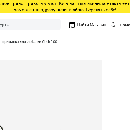
ас повітряної тривоги у місті Київ наші магазини, контакт-це
замовлення одразу після відбою! Бережіть себе!
Найти Магазин
Пом
я приманка для рыбалки Chelt 100