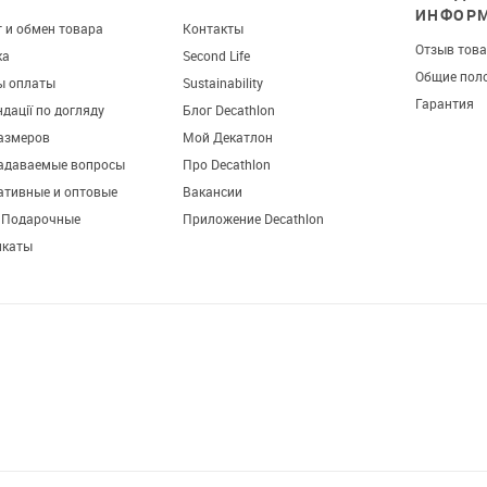
ИНФОР
 и обмен товара
Контакты
Отзыв тов
ка
Second Life
Общие пол
ы оплаты
Sustainability
Гарантия
дації по догляду
Блог Decathlon
азмеров
Мой Декатлон
задаваемые вопросы
Про Decathlon
ативные и оптовые
Вакансии
. Подарочные
Приложение Decathlon
икаты