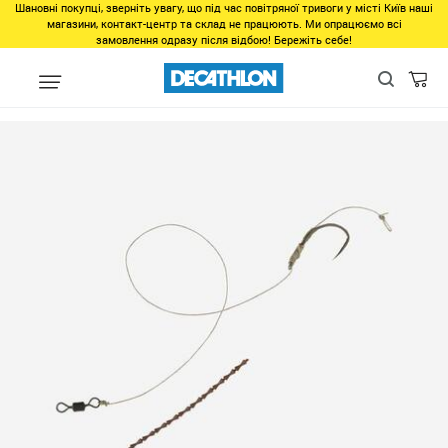
Шановні покупці, зверніть увагу, що під час повітряної тривоги у місті Київ наші
магазини, контакт-центр та склад не працюють. Ми опрацюємо всі
замовлення одразу після відбою! Бережіть себе!
unlinked
Поводок для ловли карпа Sn hook boilies