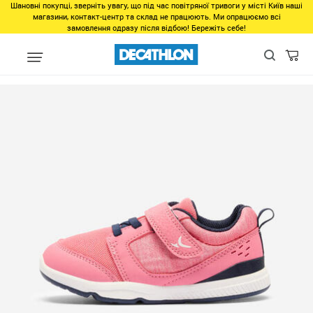
Шановні покупці, зверніть увагу, що під час повітряної тривоги у місті Київ наші
магазини, контакт-центр та склад не працюють. Ми опрацюємо всі
замовлення одразу після відбою! Бережіть себе!
Виды спорта
Фитнес, спортзал
Фитнес
Взуття для фитнес