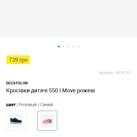
739 грн
Артикул -
8524743
DECATHLON
Кросівки дитячі 550 I Move рожеві
цвет :
Розовый / Синий