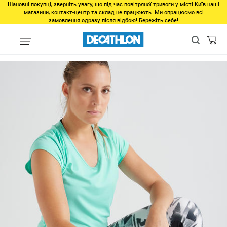
Шановні покупці, зверніть увагу, що під час повітряної тривоги у місті Київ наші
магазини, контакт-центр та склад не працюють. Ми опрацюємо всі
замовлення одразу після відбою! Бережіть себе!
Виды спорта
Фитнес, спортзал
Фитнес
Одежда для фитнес