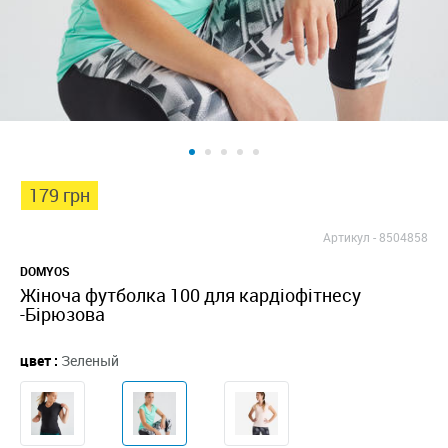
179 грн
Артикул -
8504858
DOMYOS
Жіноча футболка 100 для кардіофітнесу
-Бірюзова
цвет :
Зеленый