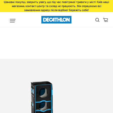
Шановні покупці, зверніть увагу, що під час повітряної тривоги у місті Київ наші
магазини, контакт-центр та склад не працюють. Ми опрацюємо всі
замовлення одразу після відбою! Бережіть себе!
Виды спорта
Точные виды спорта
Петанк
Наборы для иг