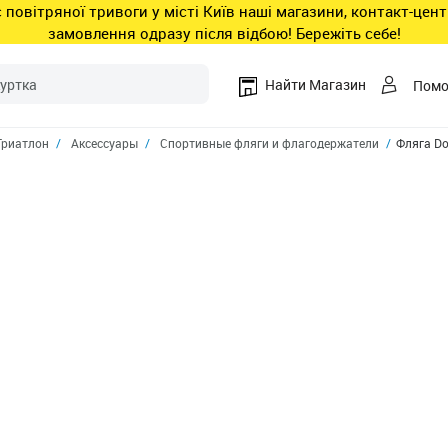
ас повітряної тривоги у місті Київ наші магазини, контакт-це
замовлення одразу після відбою! Бережіть себе!
Найти Магазин
Пом
Триатлон
Аксессуары
Спортивные фляги и флагодержатели
Фляга Do