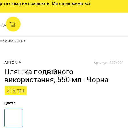
нтр та склад не працюють. Ми опрацюємо всі
ощь
uble Use 550 мл
APTONIA
Артикул -
8374229
Пляшка подвійного
використання, 550 мл - Чорна
219 грн
цвет :