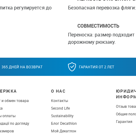
питка регулируется до
Безопасная перевозка фляги:
СОВМЕСТИМОСТЬ
Переноска: размер подходит
дорожному рюкзаку.
365 ДНЕЙ НА ВОЗВРАТ
ГАРАНТИЯ ОТ 2 ЛЕТ
ЕРЖКА
О НАС
ЮРИДИЧ
ИНФОР
 и обмен товара
Контакты
Отзыв тов
ка
Second Life
Общие пол
ы оплаты
Sustainability
Гарантия
дації по догляду
Блог Decathlon
азмеров
Мой Декатлон