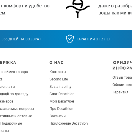
т комфорт и удобство
даже в разобр
ем.
воды как мини
365 ДНЕЙ НА ВОЗВРАТ
ГАРАНТИЯ ОТ 2 ЛЕТ
ЕРЖКА
О НАС
ЮРИДИЧ
ИНФОР
 и обмен товара
Контакты
Отзыв тов
ка
Second Life
Общие пол
ы оплаты
Sustainability
Гарантия
дації по догляду
Блог Decathlon
азмеров
Мой Декатлон
задаваемые вопросы
Про Decathlon
ативные и оптовые
Вакансии
. Подарочные
Приложение Decathlon
икаты