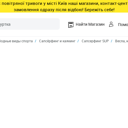
ас повітряної тривоги у місті Київ наші магазини, контакт-це
замовлення одразу після відбою! Бережіть себе!
Найти Магазин
Пом
Водные виды спорта
Сапсёрфинг и каякинг
Сапсерфинг SUP
Весла, 