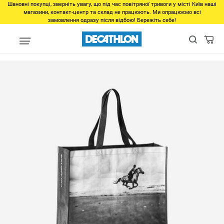
Шановні покупці, зверніть увагу, що під час повітряної тривоги у місті Київ наші
магазини, контакт-центр та склад не працюють. Ми опрацюємо всі
замовлення одразу після відбою! Бережіть себе!
Популярне
Товари 500-1000грн
Сумка с принтом лошади