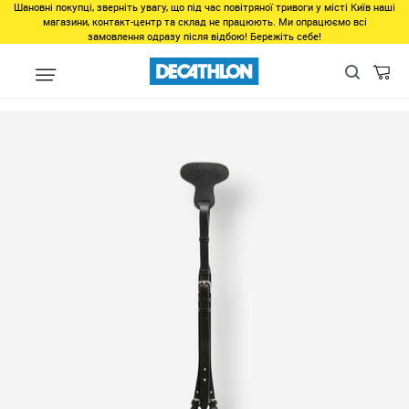
Шановні покупці, зверніть увагу, що під час повітряної тривоги у місті Київ наші
магазини, контакт-центр та склад не працюють. Ми опрацюємо всі
замовлення одразу після відбою! Бережіть себе!
Популярне
Товари 500-1000грн
Наспинный ремень для седла 