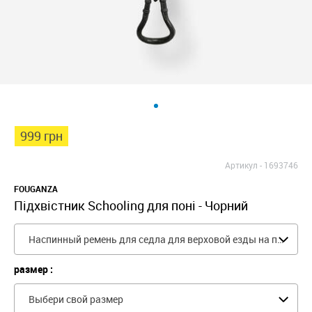
999 грн
Артикул -
1693746
FOUGANZA
Підхвістник Schooling для поні - Чорний
Наспинный ремень для седла для верховой езды на пони SCHOOLING
размер :
Выбери свой размер