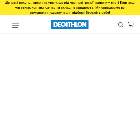
Шановні покупці, зверніть увагу, що під час повітряної тривоги у місті Київ наші
магазини, контакт-центр та склад не працюють. Ми опрацюємо всі
замовлення одразу після відбою! Бережіть себе!
Популярне
Подарунки створені для гри
Зимові знижки онлай