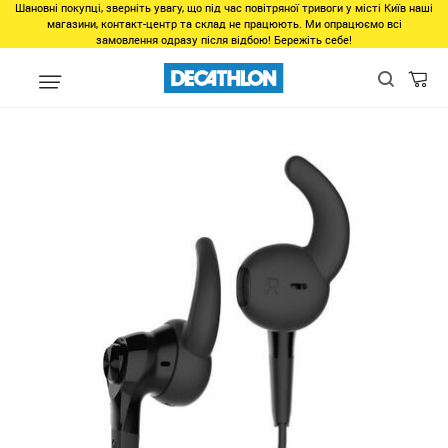
Шановні покупці, зверніть увагу, що під час повітряної тривоги у місті Київ наші
магазини, контакт-центр та склад не працюють. Ми опрацюємо всі
замовлення одразу після відбою! Бережіть себе!
Виды спорта
Бег, Cпортивная ходьба
Спортивная ходьба