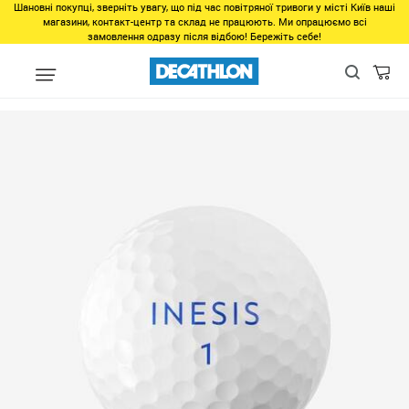
Шановні покупці, зверніть увагу, що під час повітряної тривоги у місті Київ наші
магазини, контакт-центр та склад не працюють. Ми опрацюємо всі
замовлення одразу після відбою! Бережіть себе!
Виды спорта
Точные виды спорта
Гольф
Снаряжение для