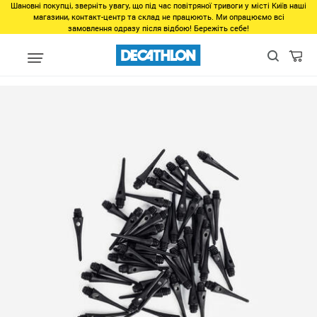
Шановні покупці, зверніть увагу, що під час повітряної тривоги у місті Київ наші
магазини, контакт-центр та склад не працюють. Ми опрацюємо всі
замовлення одразу після відбою! Бережіть себе!
Виды спорта
Точные виды спорта
Дартс
Аксессуары для 