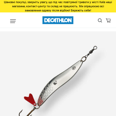
Шановні покупці, зверніть увагу, що під час повітряної тривоги у місті Київ наші
магазини, контакт-центр та склад не працюють. Ми опрацюємо всі
замовлення одразу після відбою! Бережіть себе!
unlinked
Колышущаяся блесна Kea 26 г