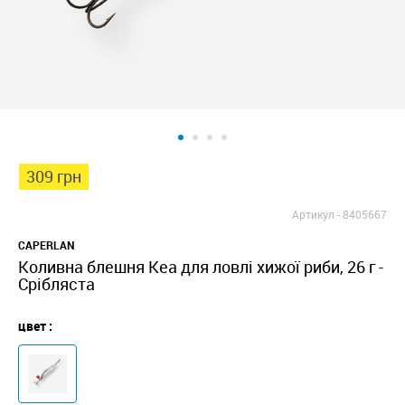
309 грн
Артикул -
8405667
CAPERLAN
Коливна блешня Kea для ловлі хижої риби, 26 г -
Срібляста
цвет :