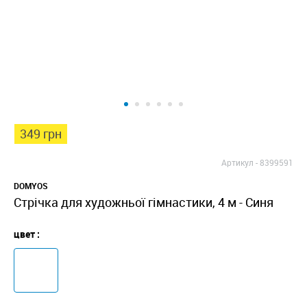
349 грн
Артикул -
8399591
DOMYOS
Стрічка для художньої гімнастики, 4 м - Синя
цвет :