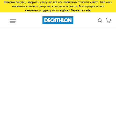
Шановні покупці, зверніть увагу, що під час повітряної тривоги у місті Київ наші
магазини, контакт-центр та склад не працюють. Ми опрацюємо всі
замовлення одразу після відбою! Бережіть себе!
unlinked
Лента для художественной гимнастики 4 метра розовая