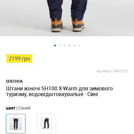
2199 грн
Артикул -
8492737
QUECHUA
Штани жіночі SH100 X-Warm для зимового
туризму, водовідштовхувальні - Сині
цвет :
Синий