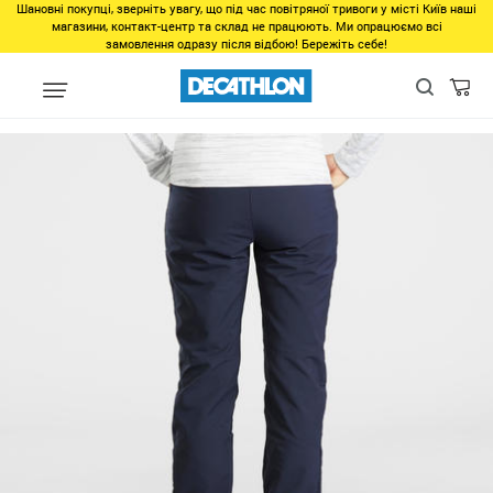
Шановні покупці, зверніть увагу, що під час повітряної тривоги у місті Київ наші
магазини, контакт-центр та склад не працюють. Ми опрацюємо всі
замовлення одразу після відбою! Бережіть себе!
Регіон
Женщинам во Львове
Одежда во Львове
Низ во Л