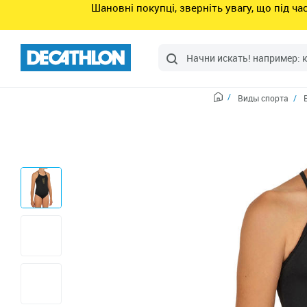
Шановні покупці, зверніть увагу, що під ч
Виды спорта