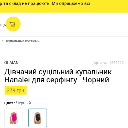
нтр та склад не працюють. Ми опрацюємо всі
ощь
Купальные костюмы для девочек
Слитный купальник Wave It Easy для 
OLAIAN
Артикул -
8511728
Дівчачий суцільний купальник
Hanalei для серфінгу - Чорний
279 грн
цвет :
Черный