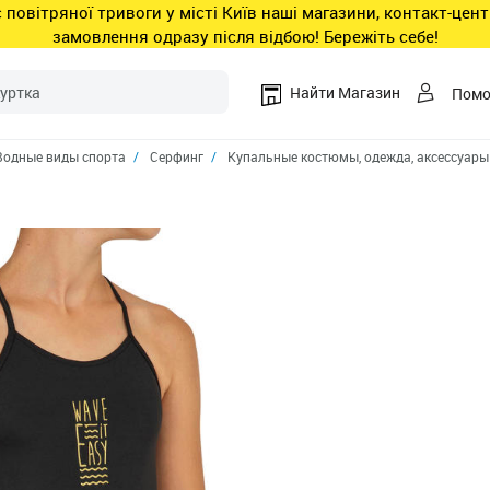
ас повітряної тривоги у місті Київ наші магазини, контакт-це
замовлення одразу після відбою! Бережіть себе!
Найти Магазин
Пом
Водные виды спорта
Серфинг
Купальные костюмы, одежда, аксессуары