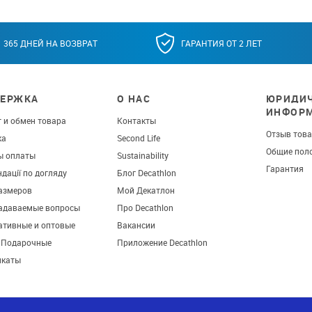
365 ДНЕЙ НА ВОЗВРАТ
ГАРАНТИЯ ОТ 2 ЛЕТ
ЕРЖКА
О НАС
ЮРИДИЧ
ИНФОР
 и обмен товара
Контакты
Отзыв тов
ка
Second Life
Общие пол
ы оплаты
Sustainability
Гарантия
дації по догляду
Блог Decathlon
азмеров
Мой Декатлон
задаваемые вопросы
Про Decathlon
ативные и оптовые
Вакансии
. Подарочные
Приложение Decathlon
икаты