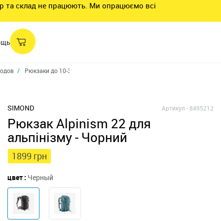
нтр та склад не працюють. Ми опрацюємо всі
ощь
ходов
Рюкзаки до 10-30 л
Рюкзак для альпинизма 22 Alpinism 22
SIMOND
Артикул -
8495212
Рюкзак Alpinism 22 для
альпінізму - Чорний
1899 грн
цвет :
Черный