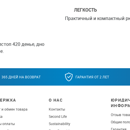
ЛЕГКОСТЬ
Практичный и компактный рю
стоп 420 денье, дно
е.
365 ДНЕЙ НА ВОЗВРАТ
ГАРАНТИЯ ОТ 2 ЛЕТ
ЕРЖКА
О НАС
ЮРИДИЧ
ИНФОР
 и обмен товара
Контакты
Отзыв тов
ка
Second Life
Общие пол
ы оплаты
Sustainability
Гарантия