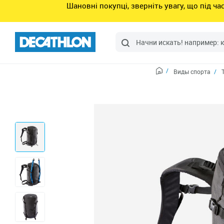
Шановні покупці, зверніть увагу, що під ч
Виды спорта