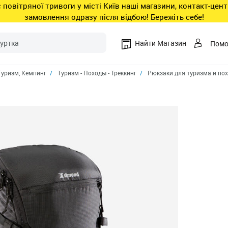
ас повітряної тривоги у місті Київ наші магазини, контакт-це
замовлення одразу після відбою! Бережіть себе!
Найти Магазин
Пом
Туризм, Кемпинг
Туризм - Походы - Треккинг
Рюкзаки для туризма и по