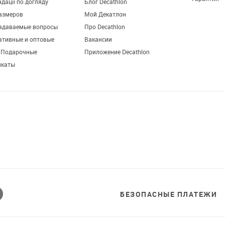
дації по догляду
Блог Decathlon
азмеров
Мой Декатлон
задаваемые вопросы
Про Decathlon
ативные и оптовые
Вакансии
. Подарочные
Приложение Decathlon
икаты
БЕЗОПАСНЫЕ ПЛАТЕЖИ