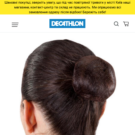
Шановні покупці, зверніть увагу, що під час повітряної тривоги у місті Київ наші
магазини, контакт-центр та склад не працюють. Ми опрацюємо всі
замовлення одразу після відбою! Бережіть себе!
Распродажа
Останні розміри все для плавання
Набор для пуч