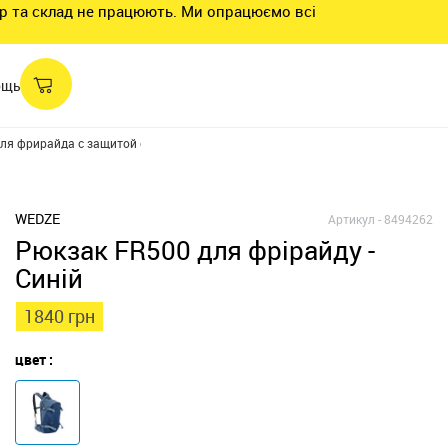
нтр та склад не працюють. Ми опрацюємо всі
ощь
ля фрирайда с защитой спины FR500
WEDZE
Артикул -
8494262
Рюкзак FR500 для фрірайду -
Синій
1840 грн
цвет :