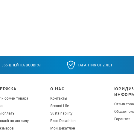
365 ДНЕЙ НА ВОЗВРАТ
ГАРАНТИЯ ОТ 2 ЛЕТ
ЕРЖКА
О НАС
ЮРИДИЧ
ИНФОР
 и обмен товара
Контакты
Отзыв тов
ка
Second Life
Общие пол
ы оплаты
Sustainability
Гарантия
дації по догляду
Блог Decathlon
азмеров
Мой Декатлон