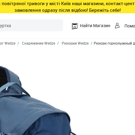
ас повітряної тривоги у місті Київ наші магазини, контакт-це
замовлення одразу після відбою! Бережіть себе!
Найти Магазин
Пом
ог Wedze
Снаряжение Wedze
Рюкзаки Wedze
Рюкзак горнолыжный д