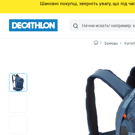
Шановні покупці, зверніть увагу, що під ч
Бренды
Катал