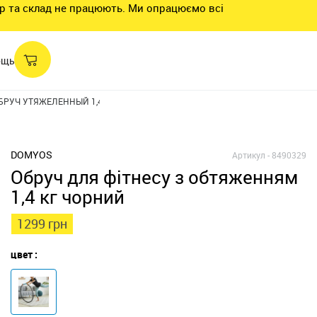
нтр та склад не працюють. Ми опрацюємо всі
ощь
БРУЧ УТЯЖЕЛЕННЫЙ 1,4 КГ ДЛЯ ФИТНЕСА СИНИЙ
DOMYOS
Артикул -
8490329
Обруч для фітнесу з обтяженням
1,4 кг чорний
1299 грн
цвет :