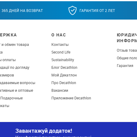
365 ДНЕЙ НА ВОЗВРАТ
ГАРАНТИЯ ОТ 2 ЛЕТ
ЕРЖКА
О НАС
ЮРИДИЧ
ИНФОР
 и обмен товара
Контакты
Отзыв тов
ка
Second Life
Общие пол
ы оплаты
Sustainability
Гарантия
дації по догляду
Блог Decathlon
азмеров
Мой Декатлон
задаваемые вопросы
Про Decathlon
ативные и оптовые
Вакансии
. Подарочные
Приложение Decathlon
икаты
Завантажуй додаток!