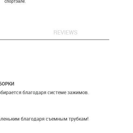
спортзале.
REVIEWS
ЗБОРКИ
азбирается благодаря системе зажимов.
аленьким благодаря съемным трубкам!