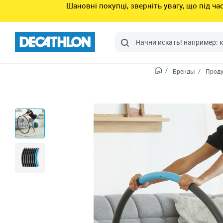
Шановні покупці, зверніть увагу, що під ч
Бренды
Проду