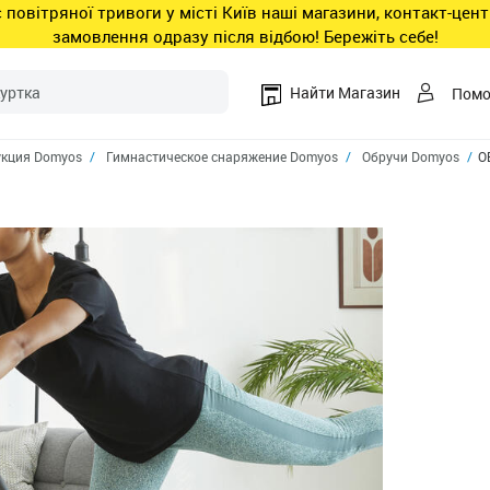
ас повітряної тривоги у місті Київ наші магазини, контакт-це
замовлення одразу після відбою! Бережіть себе!
Найти Магазин
Пом
кция Domyos
Гимнастическое снаряжение Domyos
Обручи Domyos
О