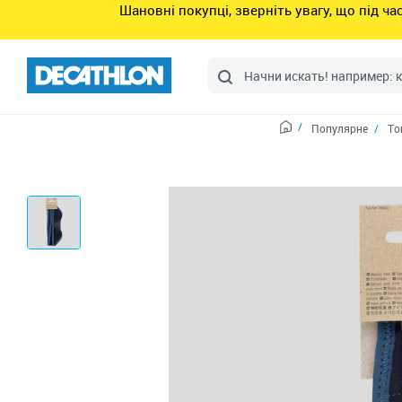
Шановні покупці, зверніть увагу, що під ч
Популярне
То