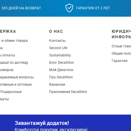
365 ДНЕЙ НА ВОЗВРАТ
ГАРАНТИЯ ОТ 2 ЛЕТ
ЕРЖКА
О НАС
ЮРИДИЧ
ИНФОР
 и обмен товара
Контакты
Отзыв тов
ка
Second Life
Общие пол
ы оплаты
Sustainability
Гарантия
дації по догляду
Блог Decathlon
азмеров
Мой Декатлон
задаваемые вопросы
Про Decathlon
ативные и оптовые
Вакансии
. Подарочные
Приложение Decathlon
икаты
Завантажуй додаток!
Комфортні покупки, ексклюзивні