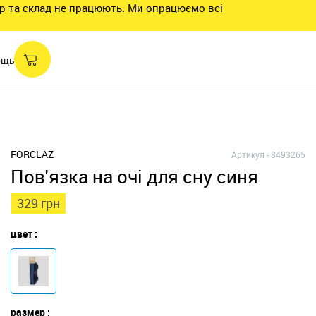
нтр та склад не працюють. Ми опрацюємо всі
ощь
FORCLAZ
Артикул -
8493265
Пов'язка на очі для сну синя
329 грн
цвет :
размер :