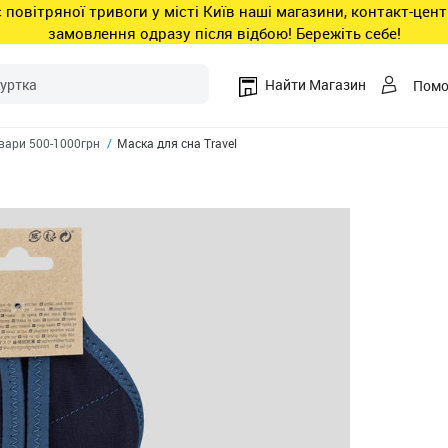
ас повітряної тривоги у місті Київ наші магазини, контакт-це
замовлення одразу після відбою! Бережіть себе!
Найти Магазин
Пом
вари 500-1000грн
Маска для сна Travel