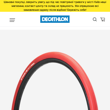
Шановні покупці, зверніть увагу, що під час повітряної тривоги у місті Київ наші
магазини, контакт-центр та склад не працюють. Ми опрацюємо всі
замовлення одразу після відбою! Бережіть себе!
Виды спорта
Велоспорт
Запчасти
Покрышки