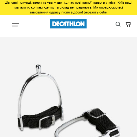
Шановні покупці, зверніть увагу, що під час повітряної тривоги у місті Київ наші
магазини, контакт-центр та склад не працюють. Ми опрацюємо всі
замовлення одразу після відбою! Бережіть себе!
unlinked
Шпоры + тренчики детские с закругленным краем – 15 м