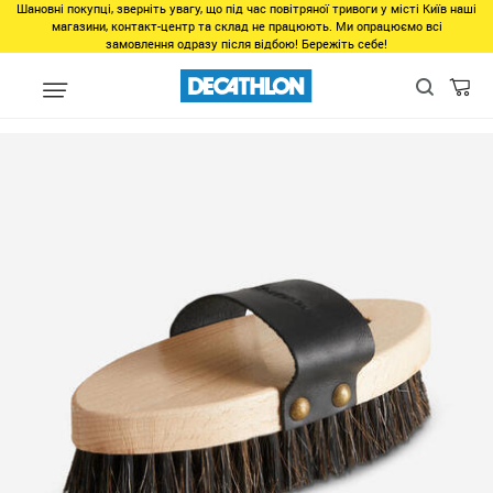
Шановні покупці, зверніть увагу, що під час повітряної тривоги у місті Київ наші
магазини, контакт-центр та склад не працюють. Ми опрацюємо всі
замовлення одразу після відбою! Бережіть себе!
unlinked
Щетка для чистки лошади мягкая SENTIER