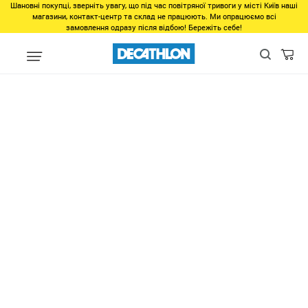
Шановні покупці, зверніть увагу, що під час повітряної тривоги у місті Київ наші
магазини, контакт-центр та склад не працюють. Ми опрацюємо всі
замовлення одразу після відбою! Бережіть себе!
Распродажа
Останні розміри велоспорт
ВЕЛОТУФЛИ кож. ДЛ
НА ШНУР. SPD GRVL 