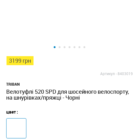
3199 грн
Артикул -
8403019
TRIBAN
Велотуфлі 520 SPD для шосейного велоспорту,
на шнурівках/пряжці - Чорні
цвет :