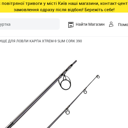
ас повітряної тривоги у місті Київ наші магазини, контакт-це
замовлення одразу після відбою! Бережіть себе!
Найти Магазин
Пом
ЩЕ ДЛЯ ЛОВЛИ КАРПА XTREM-9 SLIM CORK 390