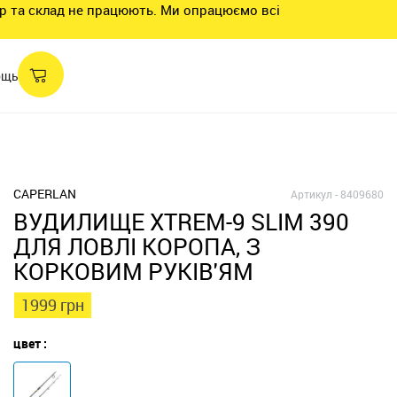
нтр та склад не працюють. Ми опрацюємо всі
ощь
CAPERLAN
Артикул -
8409680
ВУДИЛИЩЕ XTREM-9 SLIM 390
ДЛЯ ЛОВЛІ КОРОПА, З
КОРКОВИМ РУКІВ'ЯМ
1999 грн
цвет :