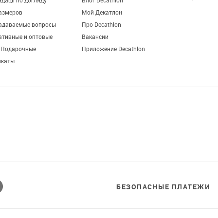
Гарантия
дації по догляду
Блог Decathlon
азмеров
Мой Декатлон
задаваемые вопросы
Про Decathlon
ативные и оптовые
Вакансии
. Подарочные
Приложение Decathlon
икаты
Завантажуй додаток!
Комфортні покупки, ексклюзивні
пропозиції і зручний каталог в твоєму телефоні
БЕЗОПАСНЫЕ ПЛАТЕЖИ
© 2026 Decathlon™ Ukraine. Все права защищены.