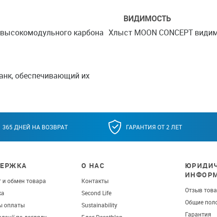
ВИДИМОСТЬ
о высокомодульного карбона
Хлыст MOON CONCEPT видим 
анк, обеспечивающий их
365 ДНЕЙ НА ВОЗВРАТ
ГАРАНТИЯ ОТ 2 ЛЕТ
ЕРЖКА
О НАС
ЮРИДИЧ
ИНФОР
 и обмен товара
Контакты
Отзыв тов
ка
Second Life
Общие пол
ы оплаты
Sustainability