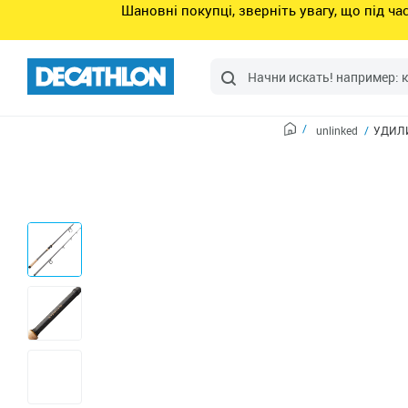
Шановні покупці, зверніть увагу, що під ч
unlinked
УДИЛИ