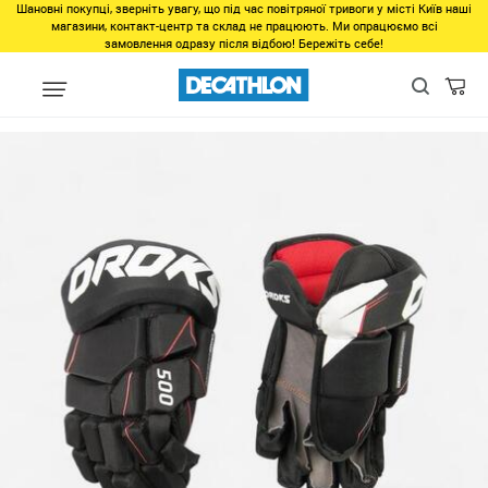
Шановні покупці, зверніть увагу, що під час повітряної тривоги у місті Київ наші
магазини, контакт-центр та склад не працюють. Ми опрацюємо всі
замовлення одразу після відбою! Бережіть себе!
Виды спорта
Командные виды спорта
Хоккей на льду
Хок