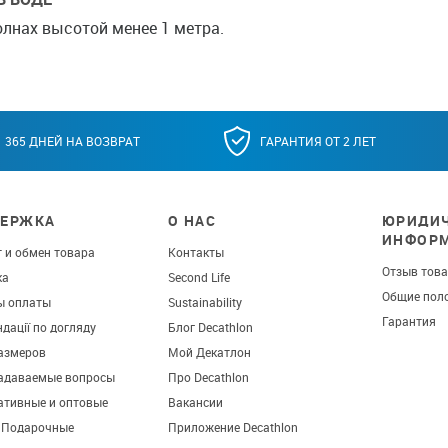
лнах высотой менее 1 метра.
365 ДНЕЙ НА ВОЗВРАТ
ГАРАНТИЯ ОТ 2 ЛЕТ
ЕРЖКА
О НАС
ЮРИДИЧ
ИНФОР
 и обмен товара
Контакты
Отзыв тов
ка
Second Life
Общие пол
ы оплаты
Sustainability
Гарантия
дації по догляду
Блог Decathlon
азмеров
Мой Декатлон
задаваемые вопросы
Про Decathlon
ативные и оптовые
Вакансии
. Подарочные
Приложение Decathlon