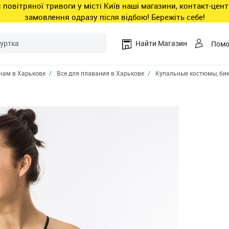
ас повітряної тривоги у місті Київ наші магазини, контакт-це
замовлення одразу після відбою! Бережіть себе!
Найти Магазин
Пом
ам в Харькове
Все для плавания в Харькове
Купальные костюмы, бик