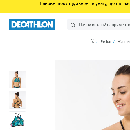
Шановні покупці, зверніть увагу, що під ч
Регіон
Женщин