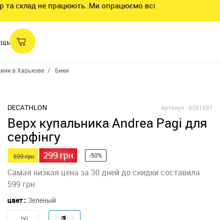
нтр та склад не працюють. Ми опрацюємо всі
ощь
ини в Харькове
Бикини в Харькове
Верх женского купальника для серф
DECATHLON
Артикул -
8581897
Верх купальника Andrea Pagi для
серфінгу
299 грн
-50%
599 грн
Самая низкая цена за 30 дней до скидки составила
599 грн
цвет :
Зеленый