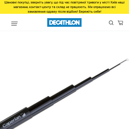
Шановні покупці, зверніть увагу, що під час повітряної тривоги у місті Київ наші
магазини, контакт-центр та склад не працюють. Ми опрацюємо всі
замовлення одразу після відбою! Бережіть себе!
unlinked
Телескопическое удилище Lakeside–5 Power 650 для лов