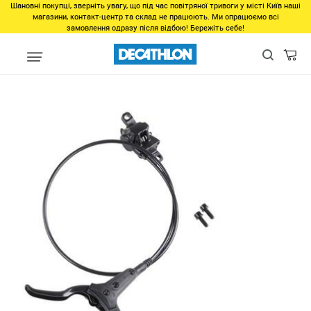
Шановні покупці, зверніть увагу, що під час повітряної тривоги у місті Київ наші
магазини, контакт-центр та склад не працюють. Ми опрацюємо всі
замовлення одразу після відбою! Бережіть себе!
Популярне
Товари 500-1000грн