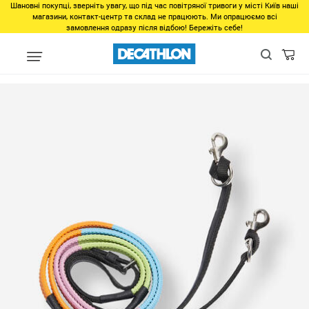
Шановні покупці, зверніть увагу, що під час повітряної тривоги у місті Київ наші
магазини, контакт-центр та склад не працюють. Ми опрацюємо всі
замовлення одразу після відбою! Бережіть себе!
unlinked
Поводья для пони INITIATION