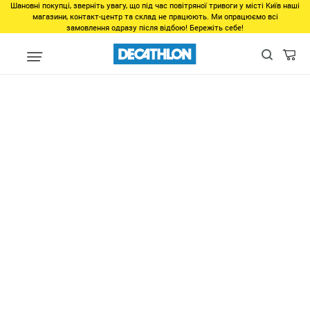
Шановні покупці, зверніть увагу, що під час повітряної тривоги у місті Київ наші
магазини, контакт-центр та склад не працюють. Ми опрацюємо всі
замовлення одразу після відбою! Бережіть себе!
unlinked
Уздечка 580 Surpique