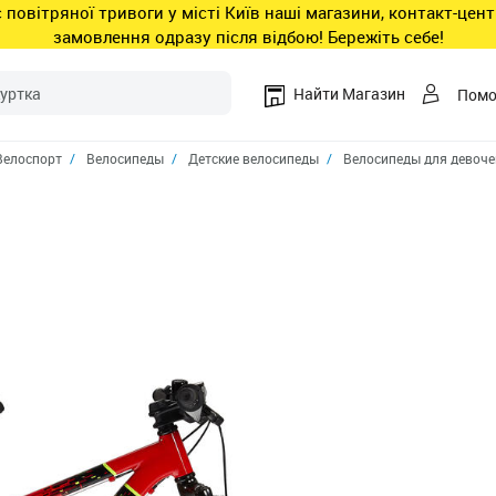
ас повітряної тривоги у місті Київ наші магазини, контакт-це
замовлення одразу після відбою! Бережіть себе!
Найти Магазин
Пом
Велоспорт
Велосипеды
Детские велосипеды
Bелосипеды для девоче