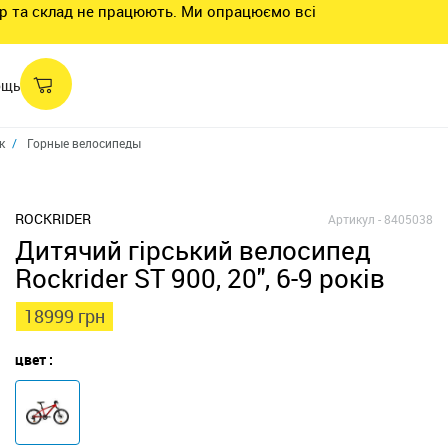
нтр та склад не працюють. Ми опрацюємо всі
ощь
к
Горные велосипеды для девочек
ДЕТСКИЙ ГОРНЫЙ ВЕЛОСИПЕД ROCKR
ROCKRIDER
Артикул -
8405038
Дитячий гірський велосипед
Rockrider ST 900, 20", 6-9 років
18999 грн
цвет :