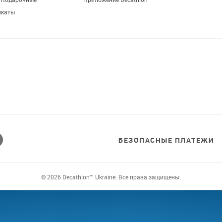
. Подарочные
Приложение Decathlon
икаты
Завантажуй додаток!
Комфортні покупки, ексклюзивні
пропозиції і зручний каталог в твоєму телефоні
БЕЗОПАСНЫЕ ПЛАТЕЖИ
© 2026 Decathlon™ Ukraine. Все права защищены.
СЕХ: КАЧЕСТВО ОТ НОВИ