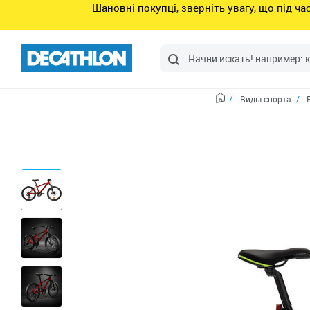
Шановні покупці, зверніть увагу, що під ч
Виды спорта