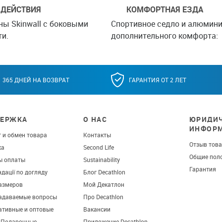
 ДЕЙСТВИЯ
КОМФОРТНАЯ ЕЗДА
ы Skinwall с боковыми
Спортивное седло и алюмин
и.
дополнительного комфорта:
365 ДНЕЙ НА ВОЗВРАТ
ГАРАНТИЯ ОТ 2 ЛЕТ
ЕРЖКА
О НАС
ЮРИДИЧ
ИНФОР
 и обмен товара
Контакты
Отзыв тов
ка
Second Life
Общие пол
ы оплаты
Sustainability
Гарантия
дації по догляду
Блог Decathlon
азмеров
Мой Декатлон
задаваемые вопросы
Про Decathlon
ативные и оптовые
Вакансии