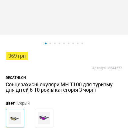
369 грн
Артикул -
8844572
DECATHLON
Сонцезахисні окуляри MH T100 для туризму
для дітей 6-10 років категорія 3 чорні
цвет :
Серый