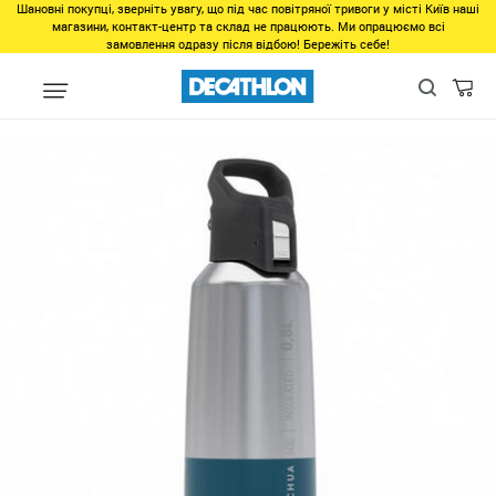
Шановні покупці, зверніть увагу, що під час повітряної тривоги у місті Київ наші
магазини, контакт-центр та склад не працюють. Ми опрацюємо всі
замовлення одразу після відбою! Бережіть себе!
Виды спорта
Туризм, Кемпинг
Кемпинг
Кухонные принадл