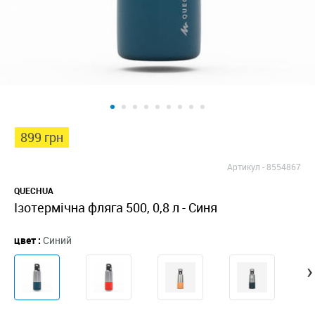
899 грн
Артикул -
8554867
QUECHUA
Ізотермічна фляга 500, 0,8 л - Синя
цвет :
Синий
›