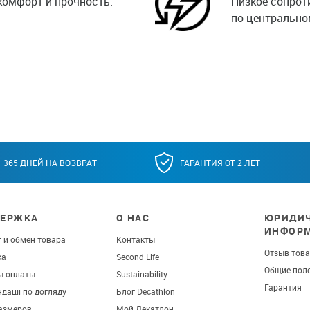
комфорт и прочность.
Низкое сопрот
по центрально
365 ДНЕЙ НА ВОЗВРАТ
ГАРАНТИЯ ОТ 2 ЛЕТ
ЕРЖКА
О НАС
ЮРИДИЧ
ИНФОР
 и обмен товара
Контакты
Отзыв тов
ка
Second Life
Общие пол
ы оплаты
Sustainability
Гарантия
дації по догляду
Блог Decathlon