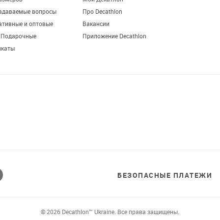
азмеров
Мой Декатлон
задаваемые вопросы
Про Decathlon
ативные и оптовые
Вакансии
. Подарочные
Приложение Decathlon
икаты
Завантажуй додаток!
Комфортні покупки, ексклюзивні
пропозиції і зручний каталог в твоєму телефоні
БЕЗОПАСНЫЕ ПЛАТЕЖИ
© 2026 Decathlon™ Ukraine. Все права защищены.