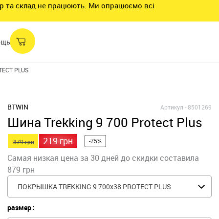
нтр та склад не працюють. Ми опрацюємо всі
ощь
TECT PLUS
BTWIN
Артикул -
8501269
Шина Trekking 9 700 Protect Plus
219 грн
-75%
879 грн
Самая низкая цена за 30 дней до скидки составила
879 грн
ПОКРЫШКА TREKKING 9 700x38 PROTECT PLUS
размер :