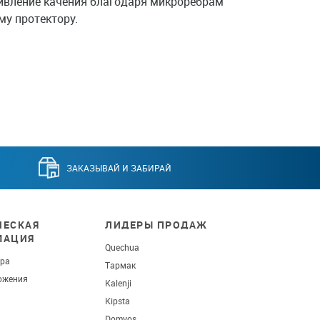
ивление качения благодаря микроребрам
му протектору.
ЗАКАЗЫВАЙ И ЗАБИРАЙ
ЕСКАЯ
ЛИДЕРЫ ПРОДАЖ
МАЦИЯ
Quechua
ара
Тармак
ожения
Kalenji
Kipsta