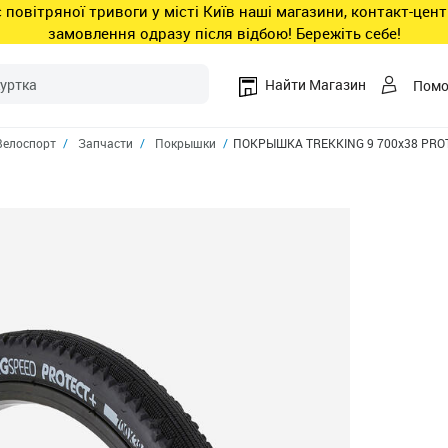
ас повітряної тривоги у місті Київ наші магазини, контакт-це
замовлення одразу після відбою! Бережіть себе!
Найти Магазин
Пом
Велоспорт
Запчасти
Покрышки
ПОКРЫШКА TREKKING 9 700x38 PRO