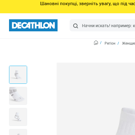
Шановні покупці, зверніть увагу, що під ч
Регіон
Женщин