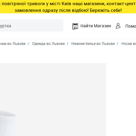
ас повітряної тривоги у місті Київ наші магазини, контакт-це
замовлення одразу після відбою! Бережіть себе!
Найти Магазин
Пом
ам во Львове
Одежда во Львове
Нижнее белье во Львове
Носки в