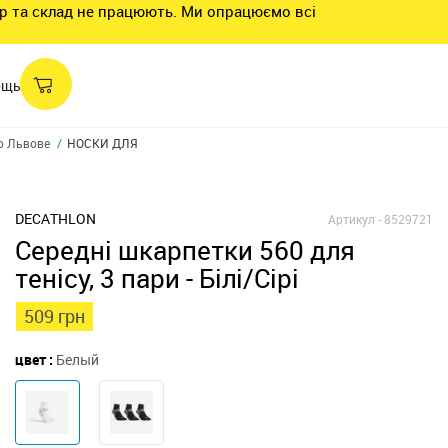
нтр та склад не працюють. Ми опрацюємо всі
ощь
о Львове
НОСКИ ДЛЯ ТЕННИСА СО СРЕДНЕЙ МАНЖЕТОЙ RS 560 3 ПАРЫ
DECATHLON
Артикул -
8529721
Середні шкарпетки 560 для
тенісу, 3 пари - Білі/Сірі
509 грн
цвет :
Белый