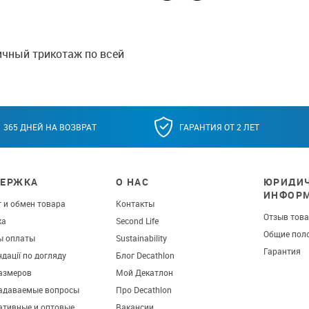
ичный трикотаж по всей
365 ДНЕЙ НА ВОЗВРАТ
ГАРАНТИЯ ОТ 2 ЛЕТ
ЕРЖКА
О НАС
ЮРИДИЧ
ИНФОР
 и обмен товара
Контакты
Отзыв тов
ка
Second Life
Общие пол
ы оплаты
Sustainability
Гарантия
дації по догляду
Блог Decathlon
азмеров
Мой Декатлон
задаваемые вопросы
Про Decathlon
ативные и оптовые
Вакансии